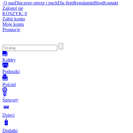
O nas
Dlaczego pierze i puch
Dla firm
Regulamin
Blog
Kontakt
Zaloguj się
KOSZYK:
0
Załóż konto
Moje konto
Promocje
Kołdry
Poduszki
Pościel
Śpiwory
Dzieci
Dodatki