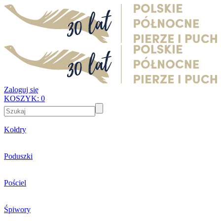
Zaloguj się
KOSZYK:
0
Kołdry
Poduszki
Pościel
Śpiwory