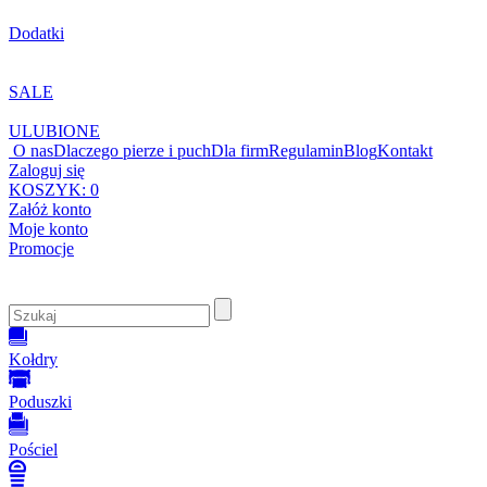
Dodatki
SALE
ULUBIONE
O nas
Dlaczego pierze i puch
Dla firm
Regulamin
Blog
Kontakt
Zaloguj się
KOSZYK:
0
Załóż konto
Moje konto
Promocje
Kołdry
Poduszki
Pościel