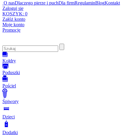
O nas
Dlaczego pierze i puch
Dla firm
Regulamin
Blog
Kontakt
Zaloguj się
KOSZYK:
0
Załóż konto
Moje konto
Promocje
Kołdry
Poduszki
Pościel
Śpiwory
Dzieci
Dodatki