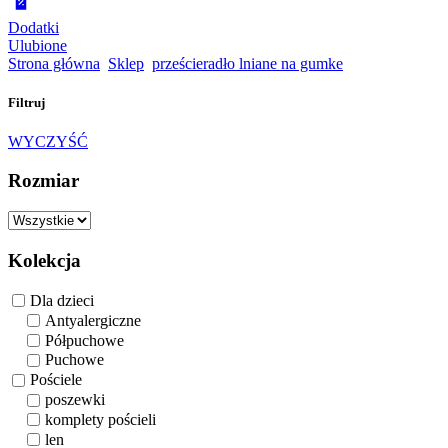
Dodatki
Ulubione
Strona główna
Sklep
prześcieradło lniane na gumke
Filtruj
WYCZYŚĆ
Rozmiar
Kolekcja
Dla dzieci
Antyalergiczne
Półpuchowe
Puchowe
Pościele
poszewki
komplety pościeli
len