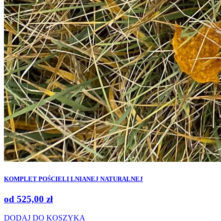
KOMPLET POŚCIELI LNIANEJ NATURALNEJ
od
525,00
zł
DODAJ DO KOSZYKA