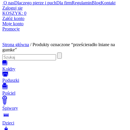
O nas
Dlaczego pierze i puch
Dla firm
Regulamin
Blog
Kontakt
Zaloguj się
KOSZYK:
0
Załóż konto
Moje konto
Promocje
Strona główna
/ Produkty oznaczone “prześcieradło lniane na
gumke”
Kołdry
Poduszki
Pościel
Śpiwory
Dzieci