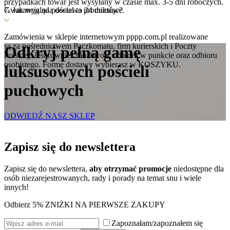
przypadkach towar jest wysyłany w czasie max. 3-5 dni roboczych.
Gwarancja na pościel to 24 miesiące.
7. Jak wygląda dostawa produktów?
Zamówienia w sklepie internetowym pppp.com.pl realizowane
są za pośrednictwem Paczkomatu, firm kurierskich i Poczty
Odkryj pełną gamę
Polskiej. Jest również możliwość odbioru w punkcie oraz odbioru
osobistego. Formę dostawy wybierasz w KOSZYKU.
luksusowych
pościeli
puchowych
ODWIEDŹ NASZ SKLEP
Zapisz się do
newslettera
Zapisz się do newslettera,
aby otrzymać promocje
niedostępne dla
osób niezarejestrowanych, rady i porady na temat snu i wiele
innych!
Odbierz 5% ZNIŻKI NA PIERWSZE ZAKUPY
Zapoznałam/zapoznałem się