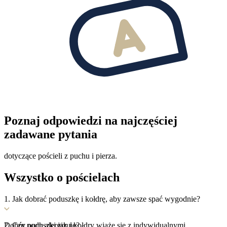
Poznaj odpowiedzi na najczęściej
zadawane
pytania
dotyczące pościeli z puchu i pierza.
Wszystko
o pościelach
1. Jak dobrać poduszkę i kołdrę, aby zawsze spać wygodnie?
Dobór poduszki jak i kołdry wiąże się z indywidualnymi
2. Czy puch alergizuje?