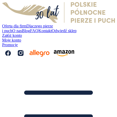
Oferta dla firm
Dlaczego pierze
i puch
O nas
Blog
FAQ
Kontakt
Odwiedź sklep
Załóż konto
Moje konto
Promocje