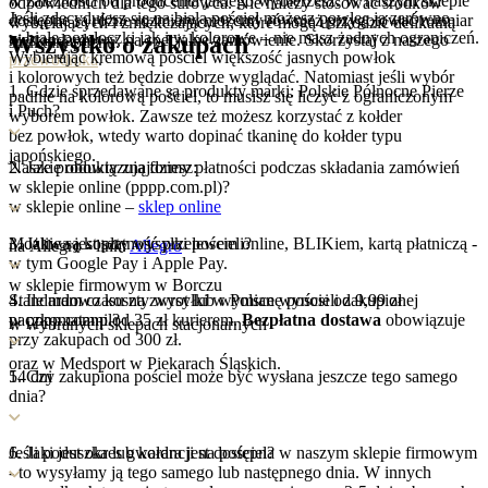
w zależności od producenta jakiego wybierzesz. W naszym sklepie
odpowiednich dla tego surowca. Nie należy stosować środków
Jeśli zdecydujesz się na białą pościel możesz powlec ją zarówno
dostępne są różne rozmiary, możemy również przygotować rozmiar
wybielających i zmiękczających, które mogą uszkodzić delikatną
w białe powłoczki jak i w kolorowe – nie masz żadnych ograniczeń.
Wszystko
o zakupach
niestandardowy, na specjalne zamówienie. Skorzystaj z naszego
strukturę puchu.
Wybierając kremową pościel większość jasnych powłok
przewodnika
.
i kolorowych też będzie dobrze wyglądać. Natomiast jeśli wybór
1. Gdzie sprzedawane są produkty marki: Polskie Północne Pierze
padnie na kolorową pościel, to musisz się liczyć z ograniczonym
i Puch?
wyborem powłok. Zawsze też możesz korzystać z kołder
bez powłok, wtedy warto dopinać tkaninę do kołder typu
japońskiego.
Nasze produkty znajdziesz:
2. Jakie obowiązują formy płatności podczas składania zamówień
w sklepie online (pppp.com.pl)?
w sklepie online –
sklep online
Możliwa jest płatność przelewem online, BLIKiem, kartą płatniczą -
3. Jakie są koszty wysyłki pościeli?
na Allegro - link:
Allegro
w tym Google Pay i Apple Pay.
w sklepie firmowym w Borczu
Standardowo koszty wysyłki w Polsce wynosi od 9,99 zł
4. Ile mam czasu na zwrot lub wymianę pościeli zakupionej
paczkomatami od 35 zł kurierem.
w pppp.com.pl?
Bezpłatna dostawa
obowiązuje
w wybranych sklepach stacjonarnych
przy zakupach od 300 zł.
oraz w Medsport w Piekarach Śląskich.
14 dni
5. Czy zakupiona pościel może być wysłana jeszcze tego samego
dnia?
Jeśli poduszka lub kołdra jest dostępna w naszym sklepie firmowym
6. Jaki jest okres gwarancji na pościel?
- to wysyłamy ją tego samego lub następnego dnia. W innych