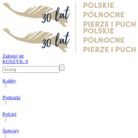
Zaloguj się
KOSZYK:
0
Kołdry
Poduszki
Pościel
Śpiwory