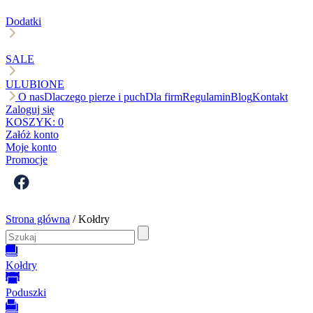
Dodatki
SALE
ULUBIONE
O nas
Dlaczego pierze i puch
Dla firm
Regulamin
Blog
Kontakt
Zaloguj się
KOSZYK:
0
Załóż konto
Moje konto
Promocje
Strona główna
/ Kołdry
Kołdry
Poduszki