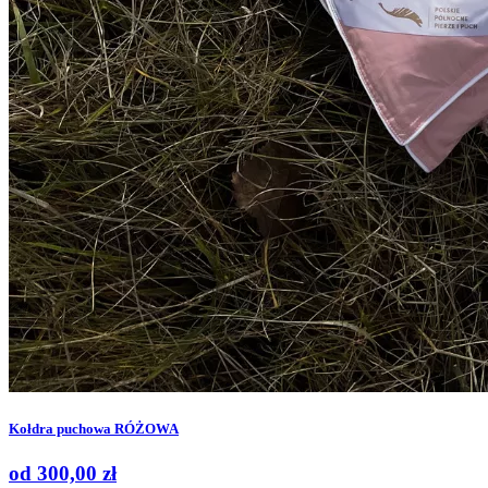
Kołdra puchowa RÓŻOWA
od
300,00
zł