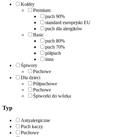
Kołdry
Premium
puch 90%
standard europejski EU
puch dla alergików
Basic
puch 80%
puch 70%
półpuch
inna
Śpiwory
Puchowe
Dla dzieci
Półpuchowe
Puchowe
Śpiworki do wózka
Typ
Antyalergiczne
Puch kaczy
Puchowe