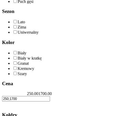
Puch gęsi
Sezon
Lato
Zima
Uniwersalny
Kolor
Biały
Biały w kratkę
Granat
Kremowy
Szary
Cena
250.00
1700.00
Kołdry