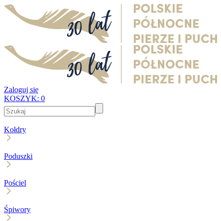
Zaloguj się
KOSZYK:
0
Kołdry
Poduszki
Pościel
Śpiwory