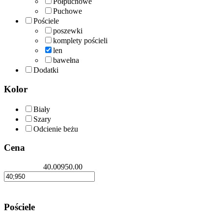
Półpuchowe
Puchowe
Pościele
poszewki
komplety pościeli
len
bawełna
Dodatki
Kolor
Biały
Szary
Odcienie beżu
Cena
40.00
950.00
Pościele