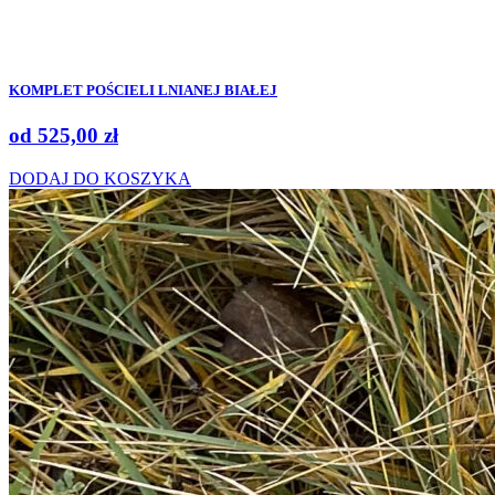
KOMPLET POŚCIELI LNIANEJ BIAŁEJ
od
525,00
zł
DODAJ DO KOSZYKA