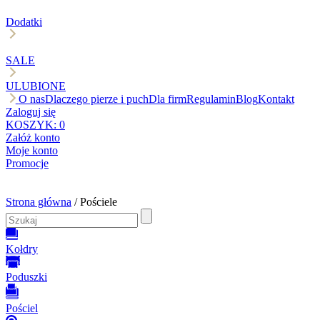
Dodatki
SALE
ULUBIONE
O nas
Dlaczego pierze i puch
Dla firm
Regulamin
Blog
Kontakt
Zaloguj się
KOSZYK:
0
Załóż konto
Moje konto
Promocje
Strona główna
/ Pościele
Kołdry
Poduszki
Pościel