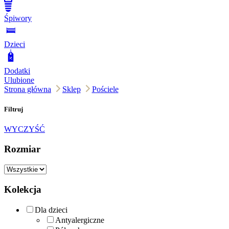
Śpiwory
Dzieci
Dodatki
Ulubione
Strona główna
Sklep
Pościele
Filtruj
WYCZYŚĆ
Rozmiar
Kolekcja
Dla dzieci
Antyalergiczne