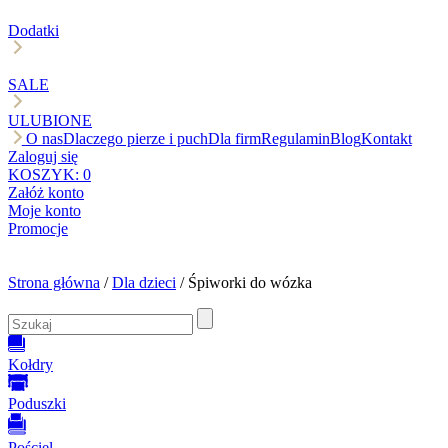
Dodatki
SALE
ULUBIONE
O nas
Dlaczego pierze i puch
Dla firm
Regulamin
Blog
Kontakt
Zaloguj się
KOSZYK:
0
Załóż konto
Moje konto
Promocje
Strona główna
/
Dla dzieci
/ Śpiworki do wózka
Kołdry
Poduszki
Pościel