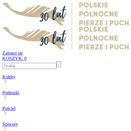
Zaloguj się
KOSZYK:
0
Kołdry
Poduszki
Pościel
Śpiwory