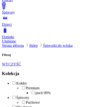
Śpiwory
Dzieci
Dodatki
Ulubione
Strona główna
Sklep
Śpiworki do wózka
Filtruj
WYCZYŚĆ
Kolekcja
Kołdry
Premium
puch 90%
Śpiwory
Puchowe