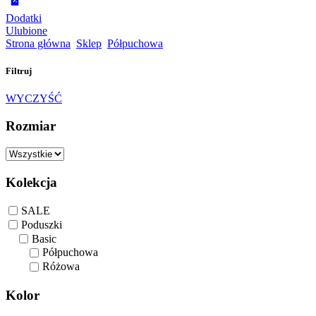
Dodatki
Ulubione
Strona główna
Sklep
Półpuchowa
Filtruj
WYCZYŚĆ
Rozmiar
Kolekcja
SALE
Poduszki
Basic
Półpuchowa
Różowa
Kolor