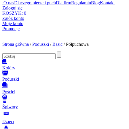
O nas
Dlaczego pierze i puch
Dla firm
Regulamin
Blog
Kontakt
Zaloguj się
KOSZYK:
0
Załóż konto
Moje konto
Promocje
Strona główna
/
Poduszki
/
Basic
/ Półpuchowa
Kołdry
Poduszki
Pościel
Śpiwory
Dzieci