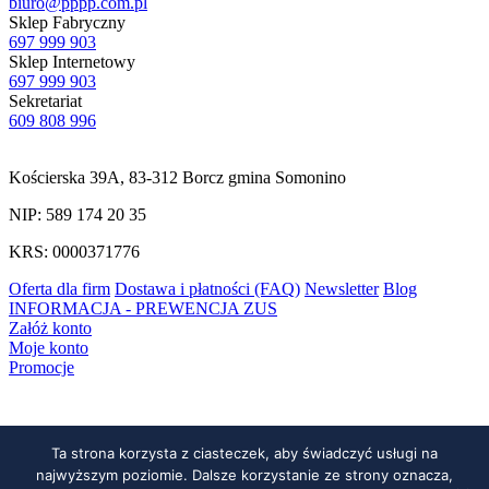
biuro@pppp.com.pl
Sklep Fabryczny
697 999 903
Sklep Internetowy
697 999 903
Sekretariat
609 808 996
Kościerska 39A, 83-312 Borcz gmina Somonino
NIP: 589 174 20 35
KRS: 0000371776
Oferta dla firm
Dostawa i płatności (FAQ)
Newsletter
Blog
INFORMACJA - PREWENCJA ZUS
Załóż konto
Moje konto
Promocje
Ta strona korzysta z ciasteczek, aby świadczyć usługi na
najwyższym poziomie. Dalsze korzystanie ze strony oznacza,