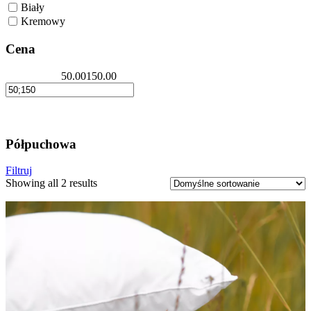
Biały
Kremowy
Cena
50.00
150.00
Półpuchowa
Filtruj
Showing all 2 results