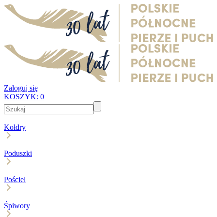
Zaloguj się
KOSZYK:
0
Kołdry
Poduszki
Pościel
Śpiwory