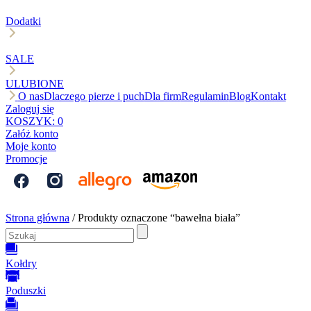
Dodatki
SALE
ULUBIONE
O nas
Dlaczego pierze i puch
Dla firm
Regulamin
Blog
Kontakt
Zaloguj się
KOSZYK:
0
Załóż konto
Moje konto
Promocje
Strona główna
/ Produkty oznaczone “bawełna biała”
Kołdry
Poduszki