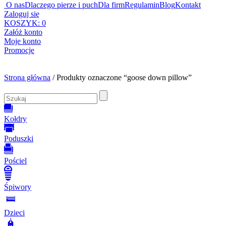
O nas
Dlaczego pierze i puch
Dla firm
Regulamin
Blog
Kontakt
Zaloguj się
KOSZYK:
0
Załóż konto
Moje konto
Promocje
Strona główna
/ Produkty oznaczone “goose down pillow”
Kołdry
Poduszki
Pościel
Śpiwory
Dzieci