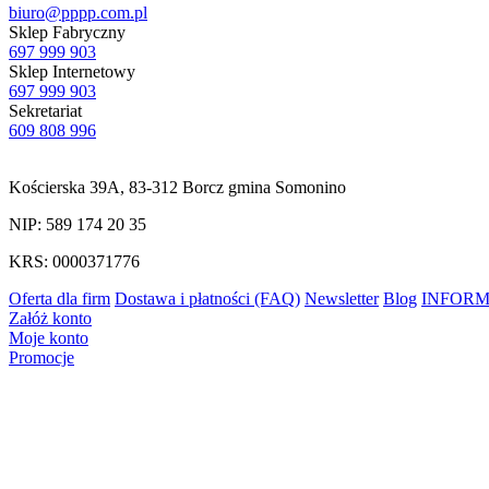
biuro@pppp.com.pl
Sklep Fabryczny
697 999 903
Sklep Internetowy
697 999 903
Sekretariat
609 808 996
Kościerska 39A, 83-312 Borcz gmina Somonino
NIP: 589 174 20 35
KRS: 0000371776
Oferta dla firm
Dostawa i płatności (FAQ)
Newsletter
Blog
INFORM
Załóż konto
Moje konto
Promocje