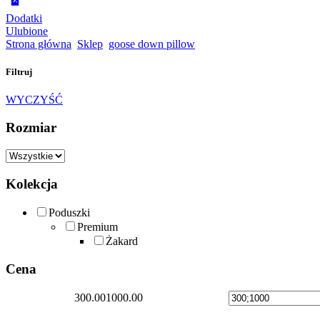
Dodatki
Ulubione
Strona główna
Sklep
goose down pillow
Filtruj
WYCZYŚĆ
Rozmiar
Kolekcja
Poduszki
Premium
Żakard
Cena
300.00
1000.00