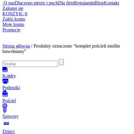
O nas
Dlaczego pierze i puch
Dla firm
Regulamin
Blog
Kontakt
Zaloguj się
KOSZYK:
0
Załóż konto
Moje konto
Promocje
Strona główna
/ Produkty oznaczone “komplet pościeli muślin
bawełniany”
Kołdry
Poduszki
Pościel
Śpiwory
Dzieci