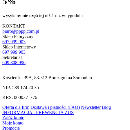
5%
wysyłamy
nie częściej
niż 1 raz w tygodniu
KONTAKT
biuro@pppp.com.pl
Sklep Fabryczny
697 999 903
Sklep Internetowy
697 999 903
Sekretariat
609 808 996
Kościerska 39A, 83-312 Borcz gmina Somonino
NIP: 589 174 20 35
KRS: 0000371776
Oferta dla firm
Dostawa i płatności (FAQ)
Newsletter
Blog
INFORMACJA - PREWENCJA ZUS
Załóż konto
Moje konto
Promocje