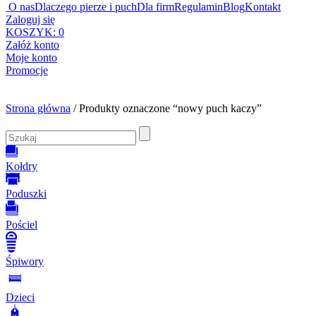
O nas
Dlaczego pierze i puch
Dla firm
Regulamin
Blog
Kontakt
Zaloguj się
KOSZYK:
0
Załóż konto
Moje konto
Promocje
Strona główna
/ Produkty oznaczone “nowy puch kaczy”
Kołdry
Poduszki
Pościel
Śpiwory
Dzieci