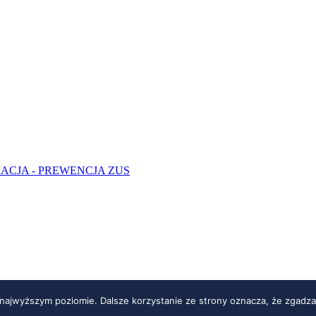
ACJA - PREWENCJA ZUS
 najwyższym poziomie. Dalsze korzystanie ze strony oznacza, że zgadzas
udio Brothers - strony internetowe