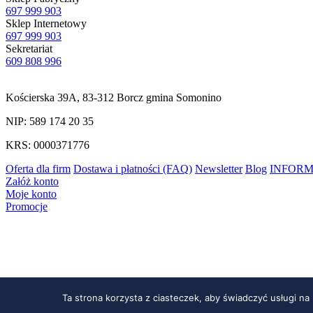
697 999 903
Sklep Internetowy
697 999 903
Sekretariat
609 808 996
Kościerska 39A, 83-312 Borcz gmina Somonino
NIP: 589 174 20 35
KRS: 0000371776
Oferta dla firm
Dostawa i płatności (FAQ)
Newsletter
Blog
INFORM
Załóż konto
Moje konto
Promocje
Ta strona korzysta z ciasteczek, aby świadczyć usługi na
© 2021
IBS SP. Z O.O.
Wszystkie prawa zastrzeżone. Realizacja:
St