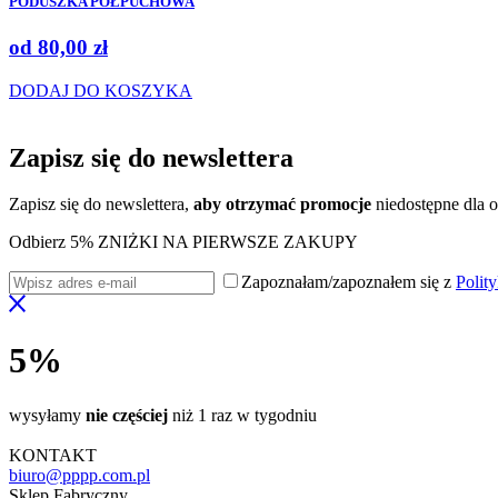
PODUSZKA PÓŁPUCHOWA
od
80,00
zł
DODAJ DO KOSZYKA
Zapisz się do
newslettera
Zapisz się do newslettera,
aby otrzymać promocje
niedostępne dla o
Odbierz 5% ZNIŻKI NA PIERWSZE ZAKUPY
Zapoznałam/zapoznałem się z
Polit
5%
wysyłamy
nie częściej
niż 1 raz w tygodniu
KONTAKT
biuro@pppp.com.pl
Sklep Fabryczny