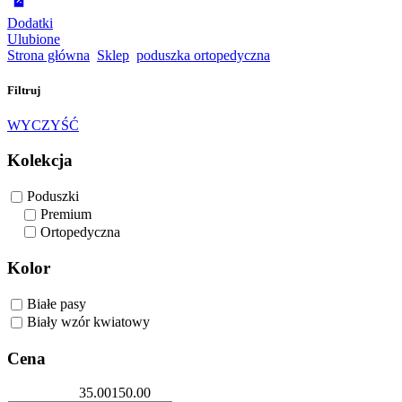
Dodatki
Ulubione
Strona główna
Sklep
poduszka ortopedyczna
Filtruj
WYCZYŚĆ
Kolekcja
Poduszki
Premium
Ortopedyczna
Kolor
Białe pasy
Biały wzór kwiatowy
Cena
35.00
150.00