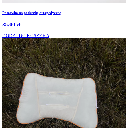
Poszewka na poduszkę ortopedyczną
35,00
zł
DODAJ DO KOSZYKA