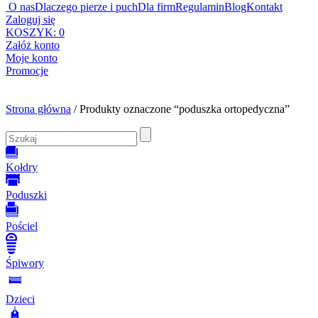
O nas
Dlaczego pierze i puch
Dla firm
Regulamin
Blog
Kontakt
Zaloguj się
KOSZYK:
0
Załóż konto
Moje konto
Promocje
Strona główna
/ Produkty oznaczone “poduszka ortopedyczna”
Kołdry
Poduszki
Pościel
Śpiwory
Dzieci