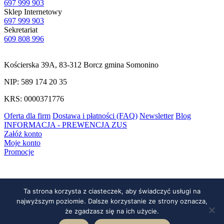
697 999 903
Sklep Internetowy
697 999 903
Sekretariat
609 808 996
Kościerska 39A, 83-312 Borcz gmina Somonino
NIP: 589 174 20 35
KRS: 0000371776
Oferta dla firm
Dostawa i płatności (FAQ)
Newsletter
Blog
INFORMACJA - PREWENCJA ZUS
Załóż konto
Moje konto
Promocje
Ta strona korzysta z ciasteczek, aby świadczyć usługi na
najwyższym poziomie. Dalsze korzystanie ze strony oznacza,
że zgadzasz się na ich użycie.
© 2021
IBS SP. Z O.O.
Wszystkie prawa zastrzeżone. Realizacja: