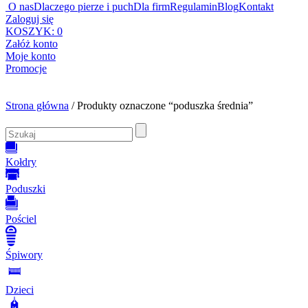
O nas
Dlaczego pierze i puch
Dla firm
Regulamin
Blog
Kontakt
Zaloguj się
KOSZYK:
0
Załóż konto
Moje konto
Promocje
Strona główna
/ Produkty oznaczone “poduszka średnia”
Kołdry
Poduszki
Pościel
Śpiwory
Dzieci