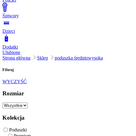
Śpiwory
Dzieci
Dodatki
Ulubione
Strona główna
Sklep
poduszka średniowysoka
Filtruj
WYCZYŚĆ
Rozmiar
Kolekcja
Poduszki
Premium