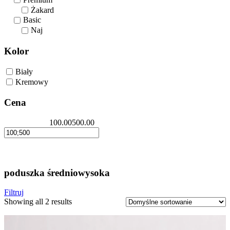
Żakard
Basic
Naj
Kolor
Biały
Kremowy
Cena
100.00
500.00
poduszka średniowysoka
Filtruj
Showing all 2 results