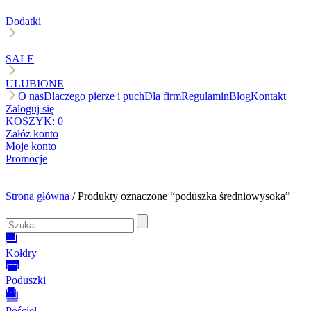
Dodatki
SALE
ULUBIONE
O nas
Dlaczego pierze i puch
Dla firm
Regulamin
Blog
Kontakt
Zaloguj się
KOSZYK:
0
Załóż konto
Moje konto
Promocje
Strona główna
/ Produkty oznaczone “poduszka średniowysoka”
Kołdry
Poduszki
Pościel