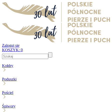
Zaloguj się
KOSZYK:
0
Kołdry
Poduszki
Pościel
Śpiwory