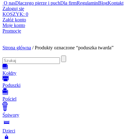
O nas
Dlaczego pierze i puch
Dla firm
Regulamin
Blog
Kontakt
Zaloguj się
KOSZYK:
0
Załóż konto
Moje konto
Promocje
Strona główna
/ Produkty oznaczone “poduszka twarda”
Kołdry
Poduszki
Pościel
Śpiwory
Dzieci