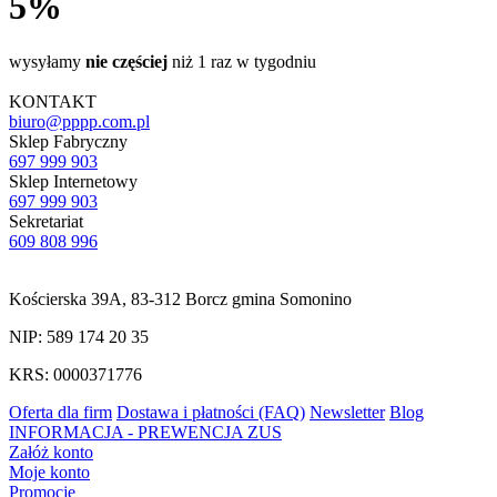
5%
wysyłamy
nie częściej
niż 1 raz w tygodniu
KONTAKT
biuro@pppp.com.pl
Sklep Fabryczny
697 999 903
Sklep Internetowy
697 999 903
Sekretariat
609 808 996
Kościerska 39A, 83-312 Borcz gmina Somonino
NIP: 589 174 20 35
KRS: 0000371776
Oferta dla firm
Dostawa i płatności (FAQ)
Newsletter
Blog
INFORMACJA - PREWENCJA ZUS
Załóż konto
Moje konto
Promocje