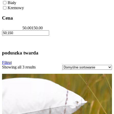
Biały
Kremowy
Cena
50.00
150.00
poduszka twarda
Filtruj
Showing all 3 results