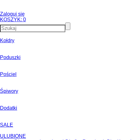
Zaloguj się
KOSZYK:
0
Kołdry
Poduszki
Pościel
Śpiwory
Dodatki
SALE
ULUBIONE