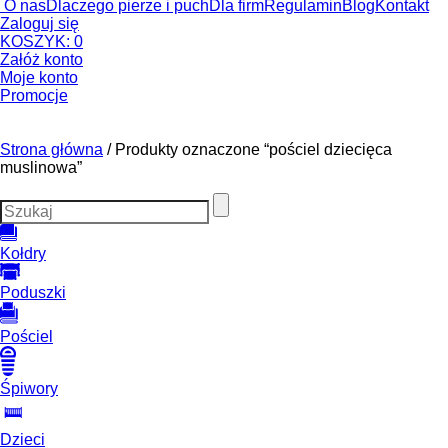
O nas
Dlaczego pierze i puch
Dla firm
Regulamin
Blog
Kontakt
Zaloguj się
KOSZYK:
0
Załóż konto
Moje konto
Promocje
Strona główna
/ Produkty oznaczone “pościel dziecięca
muslinowa”
Kołdry
Poduszki
Pościel
Śpiwory
Dzieci