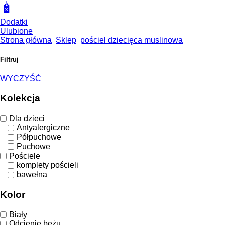
Dodatki
Ulubione
Strona główna
Sklep
pościel dziecięca muslinowa
Filtruj
WYCZYŚĆ
Kolekcja
Dla dzieci
Antyalergiczne
Półpuchowe
Puchowe
Pościele
komplety pościeli
bawełna
Kolor
Biały
Odcienie beżu