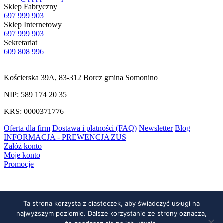
Sklep Fabryczny
697 999 903
Sklep Internetowy
697 999 903
Sekretariat
609 808 996
Kościerska 39A, 83-312 Borcz gmina Somonino
NIP: 589 174 20 35
KRS: 0000371776
Oferta dla firm
Dostawa i płatności (FAQ)
Newsletter
Blog
INFORMACJA - PREWENCJA ZUS
Załóż konto
Moje konto
Promocje
Ta strona korzysta z ciasteczek, aby świadczyć usługi na
najwyższym poziomie. Dalsze korzystanie ze strony oznacza,