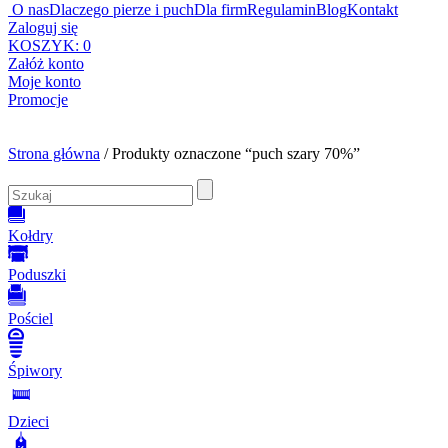
O nas
Dlaczego pierze i puch
Dla firm
Regulamin
Blog
Kontakt
Zaloguj się
KOSZYK:
0
Załóż konto
Moje konto
Promocje
Strona główna
/ Produkty oznaczone “puch szary 70%”
Kołdry
Poduszki
Pościel
Śpiwory
Dzieci