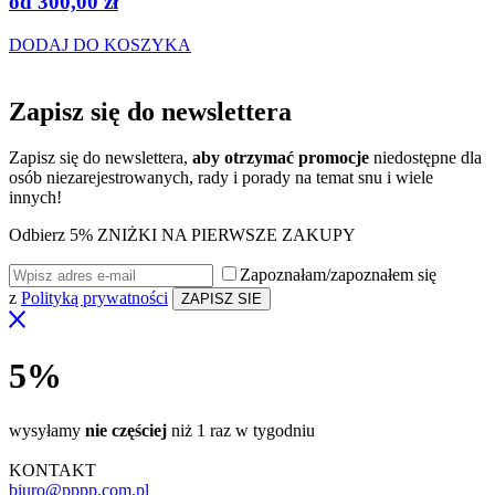
od
300,00
zł
DODAJ DO KOSZYKA
Zapisz się do
newslettera
Zapisz się do newslettera,
aby otrzymać promocje
niedostępne dla
osób niezarejestrowanych, rady i porady na temat snu i wiele
innych!
Odbierz 5% ZNIŻKI NA PIERWSZE ZAKUPY
Zapoznałam/zapoznałem się
z
Polityką prywatności
5%
wysyłamy
nie częściej
niż 1 raz w tygodniu
KONTAKT
biuro@pppp.com.pl