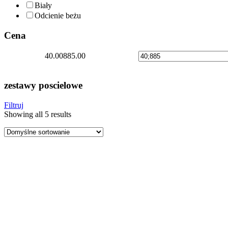
Biały
Odcienie beżu
Cena
40.00
885.00
zestawy poscielowe
Filtruj
Showing all 5 results