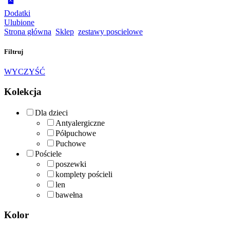
Dodatki
Ulubione
Strona główna
Sklep
zestawy poscielowe
Filtruj
WYCZYŚĆ
Kolekcja
Dla dzieci
Antyalergiczne
Półpuchowe
Puchowe
Pościele
poszewki
komplety pościeli
len
bawełna
Kolor