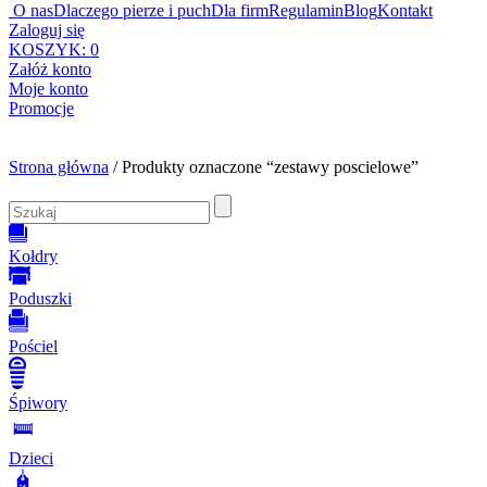
O nas
Dlaczego pierze i puch
Dla firm
Regulamin
Blog
Kontakt
Zaloguj się
KOSZYK:
0
Załóż konto
Moje konto
Promocje
Strona główna
/ Produkty oznaczone “zestawy poscielowe”
Kołdry
Poduszki
Pościel
Śpiwory
Dzieci