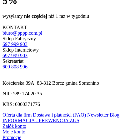
5%
wysyłamy
nie częściej
niż 1 raz w tygodniu
KONTAKT
biuro@pppp.com.pl
Sklep Fabryczny
697 999 903
Sklep Internetowy
697 999 903
Sekretariat
609 808 996
Kościerska 39A, 83-312 Borcz gmina Somonino
NIP: 589 174 20 35
KRS: 0000371776
Oferta dla firm
Dostawa i płatności (FAQ)
Newsletter
Blog
INFORMACJA - PREWENCJA ZUS
Załóż konto
Moje konto
Promocje