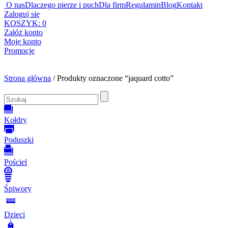
O nas
Dlaczego pierze i puch
Dla firm
Regulamin
Blog
Kontakt
Zaloguj się
KOSZYK:
0
Załóż konto
Moje konto
Promocje
Strona główna
/ Produkty oznaczone “jaquard cotto”
Kołdry
Poduszki
Pościel
Śpiwory
Dzieci