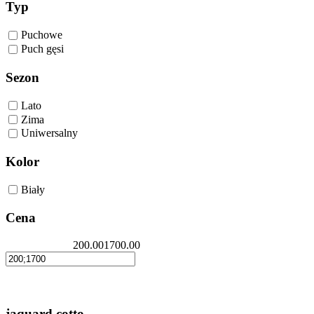
Typ
Puchowe
Puch gęsi
Sezon
Lato
Zima
Uniwersalny
Kolor
Biały
Cena
200.00
1700.00
jaquard cotto