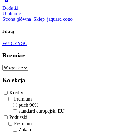
Dodatki
Ulubione
Strona główna
Sklep
jaquard cotto
Filtruj
WYCZYŚĆ
Rozmiar
Kolekcja
Kołdry
Premium
puch 90%
standard europejski EU
Poduszki
Premium
Żakard