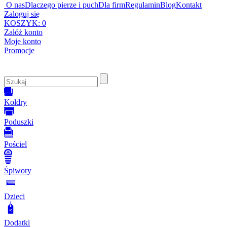
O nas
Dlaczego pierze i puch
Dla firm
Regulamin
Blog
Kontakt
Zaloguj się
KOSZYK:
0
Załóż konto
Moje konto
Promocje
Kołdry
Poduszki
Pościel
Śpiwory
Dzieci
Dodatki