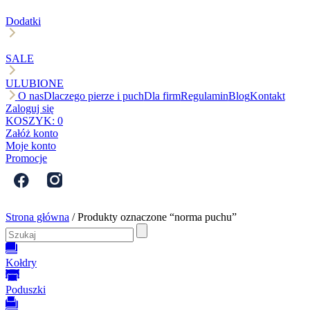
Dodatki
SALE
ULUBIONE
O nas
Dlaczego pierze i puch
Dla firm
Regulamin
Blog
Kontakt
Zaloguj się
KOSZYK:
0
Załóż konto
Moje konto
Promocje
Strona główna
/ Produkty oznaczone “norma puchu”
Kołdry
Poduszki