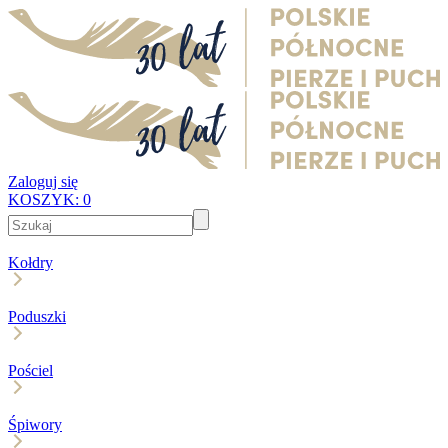
Zaloguj się
KOSZYK:
0
Kołdry
Poduszki
Pościel
Śpiwory