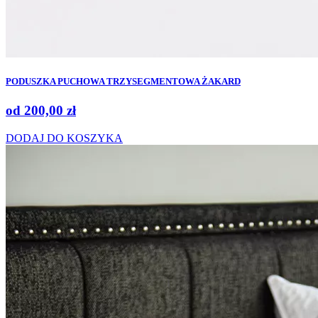
PODUSZKA PUCHOWA TRZYSEGMENTOWA ŻAKARD
od
200,00
zł
DODAJ DO KOSZYKA