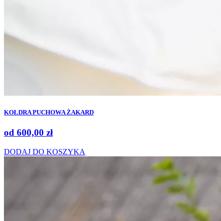
KOŁDRA PUCHOWA ŻAKARD
od
600,00
zł
DODAJ DO KOSZYKA