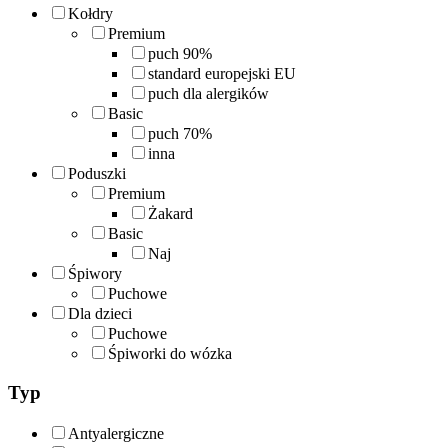
Kołdry
Premium
puch 90%
standard europejski EU
puch dla alergików
Basic
puch 70%
inna
Poduszki
Premium
Żakard
Basic
Naj
Śpiwory
Puchowe
Dla dzieci
Puchowe
Śpiworki do wózka
Typ
Antyalergiczne