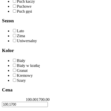
Puch kaczy
Puchowe
Puch gęsi
Sezon
Lato
Zima
Uniwersalny
Kolor
Biały
Biały w kratkę
Granat
Kremowy
Szary
Cena
100.00
1700.00