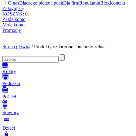
O nas
Dlaczego pierze i puch
Dla firm
Regulamin
Blog
Kontakt
Zaloguj się
KOSZYK:
0
Załóż konto
Moje konto
Promocje
Strona główna
/ Produkty oznaczone “puchoszczelna”
Kołdry
Poduszki
Pościel
Śpiwory
Dzieci