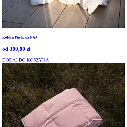
Kołdra Puchowa NAJ
od
300,00
zł
DODAJ DO KOSZYKA