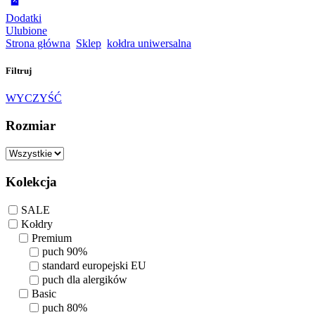
Dodatki
Ulubione
Strona główna
Sklep
kołdra uniwersalna
Filtruj
WYCZYŚĆ
Rozmiar
Kolekcja
SALE
Kołdry
Premium
puch 90%
standard europejski EU
puch dla alergików
Basic
puch 80%