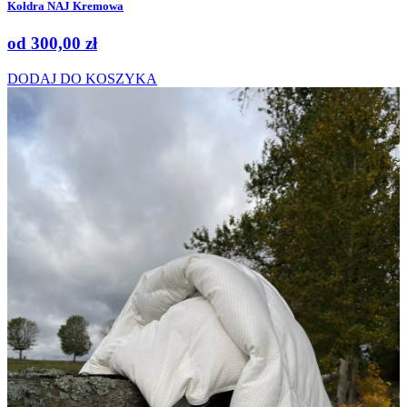
Kołdra NAJ Kremowa
od
300,00
zł
DODAJ DO KOSZYKA