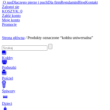
O nas
Dlaczego pierze i puch
Dla firm
Regulamin
Blog
Kontakt
Zaloguj się
KOSZYK:
0
Załóż konto
Moje konto
Promocje
Strona główna
/ Produkty oznaczone “kołdra uniwersalna”
Kołdry
Poduszki
Pościel
Śpiwory
Dzieci