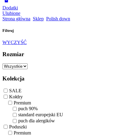
Dodatki
Ulubione
Strona główna
Sklep
Polish down
Filtruj
WYCZYŚĆ
Rozmiar
Kolekcja
SALE
Kołdry
Premium
puch 90%
standard europejski EU
puch dla alergików
Poduszki
Premium