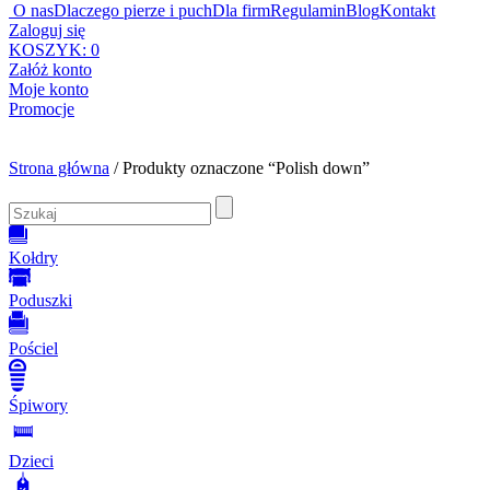
O nas
Dlaczego pierze i puch
Dla firm
Regulamin
Blog
Kontakt
Zaloguj się
KOSZYK:
0
Załóż konto
Moje konto
Promocje
Strona główna
/ Produkty oznaczone “Polish down”
Kołdry
Poduszki
Pościel
Śpiwory
Dzieci