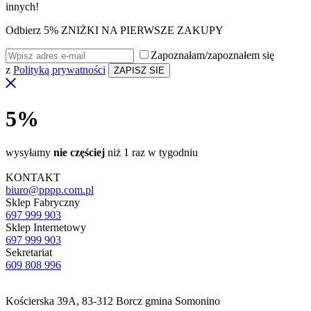
innych!
Odbierz 5% ZNIŻKI NA PIERWSZE ZAKUPY
Zapoznałam/zapoznałem się
z
Polityką prywatności
5%
wysyłamy
nie częściej
niż 1 raz w tygodniu
KONTAKT
biuro@pppp.com.pl
Sklep Fabryczny
697 999 903
Sklep Internetowy
697 999 903
Sekretariat
609 808 996
Kościerska 39A, 83-312 Borcz gmina Somonino